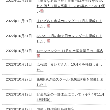
2022年11月25日
【重要なお知らせ】事業用口座開設を希望さ
れる個人（個人事業主）のお客さまへのお願
い
2022年11月01日
まいどさん市場カレンダー11月を掲載しま
した。
2022年10月31日
JA-SS 11月の特売日カレンダーを掲載しま
した。
2022年10月31日
ローンセンター 11月の土曜営業日のご案内
2022年10月31日
広報誌「まいどさん」10月号を掲載しまし
た。
2022年10月27日
第6期あさ姫スクール 第6回講座を開催しま
した！
2022年10月19日
貯金規定の一部改正について（令和4年11月
4日以降）
2022年10月19日
国債・投信窓販各種規定