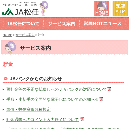
HOME
>
サービス案内
> 貯金
サービス案内
貯金
JAバンクからのお知らせ
預貯金等の不正な払戻しへのＪＡバンクの対応について
手形・小切手の全面的な電子化についてのお知らせ
国債・投信窓販各種規定
貯金通帳へのコメント入力終了について