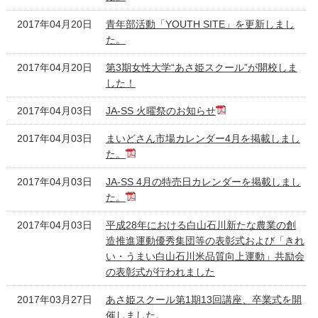
2017年04月20日
青年部活動「YOUTH SITE」を更新しまし
た。
2017年04月20日
第3期女性大学“あさ姫スクール”が開校しま
した！
2017年04月03日
JA-SS 火曜祭のお知らせ
2017年04月03日
まいどさん市場カレンダー4月を掲載しまし
た。
2017年04月03日
JA-SS 4月の特売日カレンダーを掲載しまし
た。
2017年04月03日
平成28年における白山石川新たな農業の創
造推進運動優秀集団等の表彰式および「きれ
い・うまい白山石川米品質向上運動」共励会
の表彰式が行われました
2017年03月27日
あさ姫スクール第1期13回講座、卒業式を開
催しました。