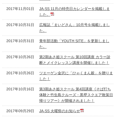
2017年11月01日
JA-SS 11月の特売日カレンダーを掲載しま
した。
2017年10月31日
広報誌「まいどさん」10月号を掲載しまし
た。
2017年10月31日
青年部活動「YOUTH SITE」を更新しまし
た。
2017年10月26日
第2期あさ姫スクール 第10回講座 カラー診
断とメイクレッスン講座を開催しました！
2017年10月26日
ツエーゲン金沢に「ひゃくまん穀」を贈りま
した！
2017年10月16日
第3期あさ姫スクール 第4回講座《そば打ち
体験と竹生島クルーズ・黒壁スクエア散策日
帰りツアー》が開催されました！
2017年09月29日
JA-SS 火曜祭のお知らせ