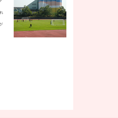
グ
れ
が