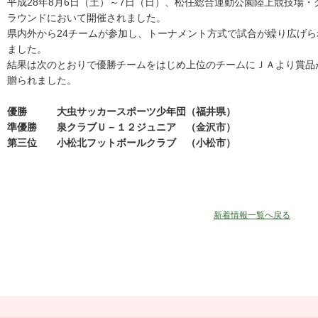
平成28年8月6日（土）～7日（日）、松任総合運動公園陸上競技場・
ラウンドにおいて開催されました。
県内外から24チームが参加し、トーナメント方式で試合が繰り広げら
ました。
結果は次のとおりで優勝チームをはじめ上位のチームにＪＡより賞品
贈られました。
優勝 大虫サッカースポーツ少年団（福井県）
準優勝 泉クラブＵ－１２ジュニア （金沢市）
第三位 小松北フットボールクラブ （小松市）
新着情報一覧へ戻る