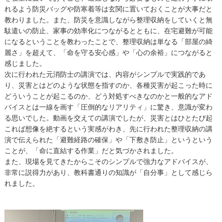
れるよう防災バッグや防寒着等は玄関に置いておくことが大事だと
教わりました。また、防災を意識しながら整理収納をしていくと無
駄遣いの防止、家事の効率化につながるとともに、在宅避難が可能
になるということを教わったことで、整理収納は単なる「部屋の綺
麗さ」を超えて、「命を守る安心感」や「心の余裕」につながると
感じました。
次に行われた元消防士の講演では、内容がシンプルで実践的であ
り、災害とはどのような状態を指すのか、各種災害が起こった時に
どういうことが起こるのか、どう対処すべきなのかと一般的なアド
バイスとは一線を画す「圧倒的なリアリティ」に驚き、意識が変わ
る思いでした。動画を交えての講演でしたが、災害とはひとたび起
これば想像を絶するという実感がわき、先に行われた整理収納の講
演で伝えられた「避難経路の確保」や「下敷き防止」というという
ことが、「命に直結する作業」だと気づかされました。
また、現場を見てきたからこそのシンプルで強力なアドバイスが、
非常に説得力があり、教科書通りの知識が「自分事」として感じら
れました。