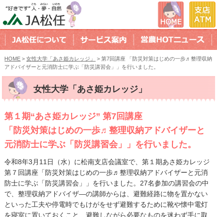
HOME
>
女性大学「あさ姫カレッジ」
> 第7回講座 「防災対策はじめの一歩♬整理収納
アドバイザーと元消防士に学ぶ「防災講習会」」を行いました。
女性大学「あさ姫カレッジ」
第１期“あさ姫カレッジ” 第7回講座
「防災対策はじめの一歩♬整理収納アドバイザーと
元消防士に学ぶ「防災講習会」」を行いました。
令和8年3月11日（水）に松南支店会議室で、第１期あさ姫カレッジ
第７回講座「防災対策はじめの一歩♬整理収納アドバイザーと元消
防士に学ぶ「防災講習会」」を行いました。27名参加の講習会の中
で、整理収納アドバイザ―の講師からは、避難経路に物を置かない
といった工夫や停電時でもけがをせず避難するために靴や懐中電灯
を寝室に置いておくこと、避難しながら必要なものを迷わず手に取