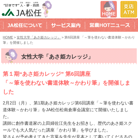
HOME
>
女性大学「あさ姫カレッジ」
> 第6回講座 「～筆を使わない書道体験～かわり
筆」を開催しました
女性大学「あさ姫カレッジ」
第１期“あさ姫カレッジ” 第6回講座
「～筆を使わない書道体験～かわり筆」を開催しま
した
2月2日（月）、第1期あさ姫カレッジ第6回講座「～筆を使わない書
道体験～かわり筆」をJA松任松南倉庫会議室にて開催いたしまし
た。
講師に創作書道家の上田婦佐江先生をお招きし、歴代のあさ姫スク
ールでも大人気だった講座「かわり筆」を学びました。
皆さんが予め考えてきた言葉を先生が見本として書いてくださるの