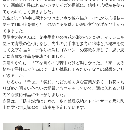
で、画仙紙と呼ばれるハガキサイズの用紙に、綿棒と爪楊枝を使っ
てかわいらしく描きました。
先生がまず綿棒に墨汁をつけ太い点や線を描き、それから爪楊枝を
使って細い線を描くと、強弱のある味わい深い文字が浮かび上がっ
てきました。
受講生の皆さんは、先生手作りのお花の形のハンコやティッシュを
使って背景の色付けをし、先生のお手本を参考に綿棒と爪楊枝を使
って文字を描き、手作りの消しゴムハンコの落款を押して、思い思
いに素敵な作品を完成させました。
受講生からは、「字を書くのは苦手だけど楽しかった」「家にある
材料で手軽にできるので、また挑戦してみたい」などの感想をいた
だきました。
「明るい」「幸せ」「笑顔」などの前向きな言葉が多く、お花をち
りばめた明るい色合いの背景ともマッチしていて、額に入れると魅
力的な芸術作品に仕上がりました。
次回は、「防災対策はじめの一歩♬整理収納アドバイザーと元消防
士に学ぶ防災講習会」講座を予定しています。