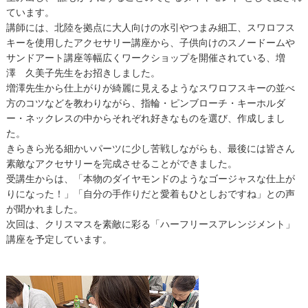
ています。
講師には、北陸を拠点に大人向けの水引やつまみ細工、スワロフス
キーを使用したアクセサリー講座から、子供向けのスノードームや
サンドアート講座等幅広くワークショップを開催されている、増
澤 久美子先生をお招きしました。
増澤先生から仕上がりが綺麗に見えるようなスワロフスキーの並べ
方のコツなどを教わりながら、指輪・ピンブローチ・キーホルダ
ー・ネックレスの中からそれぞれ好きなものを選び、作成しまし
た。
きらきら光る細かいパーツに少し苦戦しながらも、最後には皆さん
素敵なアクセサリーを完成させることができました。
受講生からは、「本物のダイヤモンドのようなゴージャスな仕上が
りになった！」「自分の手作りだと愛着もひとしおですね」との声
が聞かれました。
次回は、クリスマスを素敵に彩る「ハーフリースアレンジメント」
講座を予定しています。