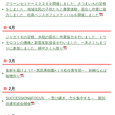
グリーンセミナー２０２６を開催しました、さつまいもの定植
をしました、地域住民の子供たちと農業体験、苗出し作業に協
力しました、松南ベジスポフェスティバルを開催しました
4月
ジャガイモの定植、水稲の苗出し作業協力を行いました、トウ
モロコシの播種と新盟友歓迎会を行いました、一木さくらまつ
りに参加しました、林中さくら祭り
3月
食材を届けよう!!～黒田果樹園×ＪＡ松任青年部～、剣崎なんば
味噌作り
2月
SUCCESSION&FOCUS ～受け継ぎ、力を集中する～、第55
回通常総会開催