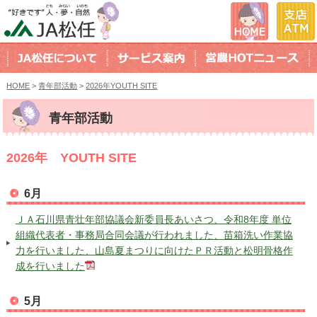
HOME
>
青年部活動
>
2026年YOUTH SITE
青年部活動
2026年 YOUTH SITE
6月
ＪＡ石川県青壮年部協議会新委員長あいさつ、令和8年度 単位
組織代表者・事務局合同会議が行われました、苗箱洗い作業協
力を行いました、山島夏まつりに向けたＰＲ活動と松明骨格作
成を行いました
5月