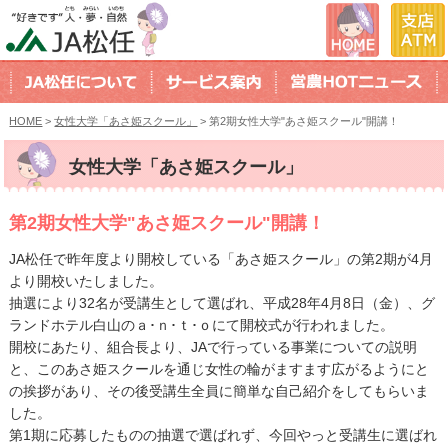
HOME
>
女性大学「あさ姫スクール」
> 第2期女性大学"あさ姫スクール"開講！
女性大学「あさ姫スクール」
第2期女性大学"あさ姫スクール"開講！
JA松任で昨年度より開校している「あさ姫スクール」の第2期が4月
より開校いたしました。
抽選により32名が受講生として選ばれ、平成28年4月8日（金）、グ
ランドホテル白山のａ･ｎ･ｔ･ｏにて開校式が行われました。
開校にあたり、組合長より、JAで行っている事業についての説明
と、このあさ姫スクールを通じ女性の輪がますます広がるようにと
の挨拶があり、その後受講生全員に簡単な自己紹介をしてもらいま
した。
第1期に応募したものの抽選で選ばれず、今回やっと受講生に選ばれ